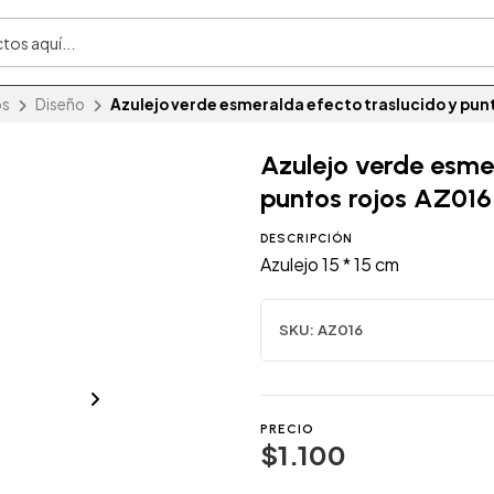
os
Diseño
Azulejo verde esmeralda efecto traslucido y pun
Azulejo verde esme
puntos rojos AZ016
DESCRIPCIÓN
Azulejo 15 * 15 cm
SKU:
AZ016
PRECIO
$1.100