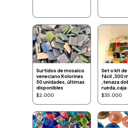
Surtidos de mosaico
Set o kit d
veneciano Kolorines
fácil ,300 
50 unidades, últimas
,tenaza do
disponibles
rueda,caja 
$2.000
$35.000