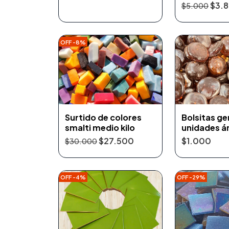
$3.
$5.000
OFF -8%
Surtido de colores
Bolsitas g
smalti medio kilo
unidades 
$27.500
$1.000
$30.000
OFF -4%
OFF -29%