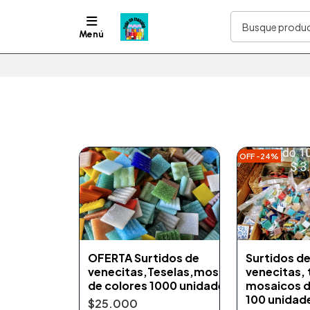
Menú
OFF -24%
OFERTA Surtidos de
Surtidos d
venecitas,Teselas,mosaicos
venecitas, 
de colores 1000 unidades
mosaicos d
100 unidad
$25.000