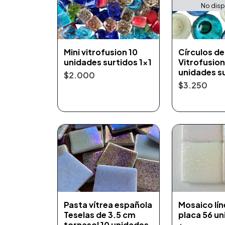
No disp
Mini vitrofusion 10
Círculos de
unidades surtidos 1x1
Vitrofusion
unidades s
$2.000
$3.250
Pasta vítrea española
Mosaico líne
Teselas de 3.5 cm
placa 56 un
tornasol 10 unidades