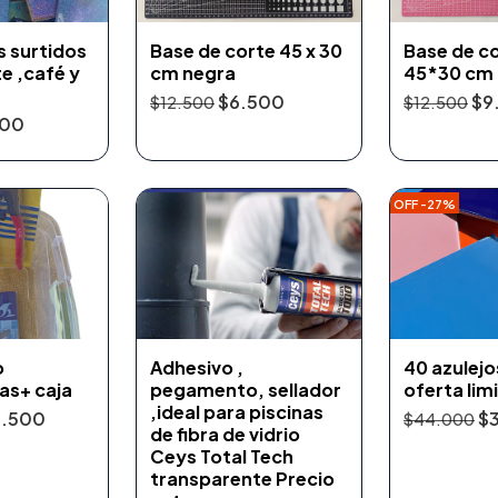
s surtidos
Base de corte 45 x 30
Base de c
te ,café y
cm negra
45*30 cm 
$6.500
$9
$12.500
$12.500
500
OFF -27%
o
Adhesivo ,
40 azulejo
as+ caja
pegamento, sellador
oferta lim
,ideal para piscinas
3.500
$
$44.000
de fibra de vidrio
Ceys Total Tech
transparente Precio