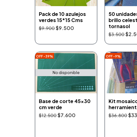
Pack de 10 azulejos
50 unidade
verdes 15*15 Cms
brillo celes
tornasol
$9.500
$9.900
$2.
$3.500
OFF -39%
OFF -9%
No disponible
Base de corte 45x30
Kit mosaic
cm verde
herramient
$7.600
$3
$12.500
$36.800