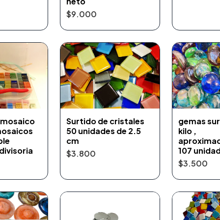
neto
$9.000
e mosaico
Surtido de cristales
gemas sur
mosaicos
50 unidades de 2.5
kilo ,
ble
cm
aproxima
divisoria
107 unida
$3.800
$3.500