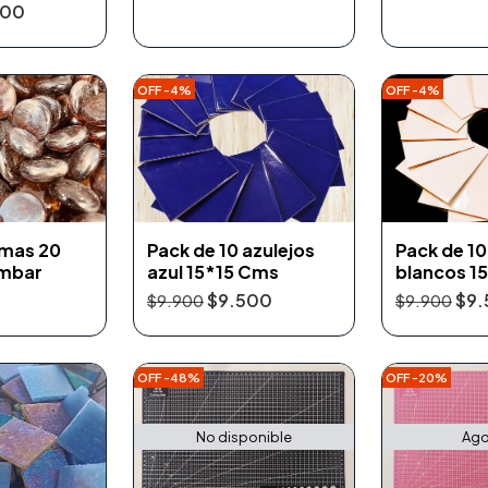
800
OFF -4%
OFF -4%
emas 20
Pack de 10 azulejos
Pack de 10
ámbar
azul 15*15 Cms
blancos 1
$9.500
$9.
$9.900
$9.900
OFF -48%
OFF -20%
No disponible
Ago