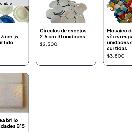
onible
Círculos de espejos
Mosaico d
 3 cm ,5
2.5 cm 10 unidades
vítrea esp
urtido
unidades 
$2.500
surtidas
$3.800
a brillo
idades B15