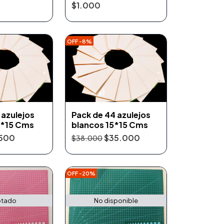
$1.000
OFF -8%
 azulejos
Pack de 44 azulejos
5*15 Cms
blancos 15*15 Cms
500
$35.000
$38.000
OFF -20%
tado
No disponible