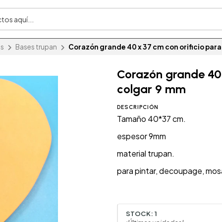
s
Bases trupan
Corazón grande 40 x 37 cm con orificio par
Corazón grande 40 
colgar 9 mm
DESCRIPCIÓN
Tamaño 40*37 cm.
espesor 9mm
material trupan.
para pintar, decoupage, mosa
STOCK:
1