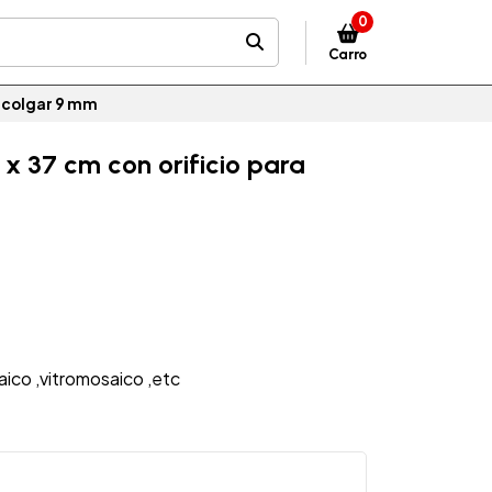
0
Carro
a colgar 9 mm
x 37 cm con orificio para
ico ,vitromosaico ,etc