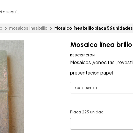
io
mosaicos linea brillo
Mosaico línea brillo placa 56 unidades
Mosaico línea brill
DESCRIPCIÓN
Mosaicos ,venecitas , revest
presentacion papel
SKU:
AN101
Placa 225 unidad