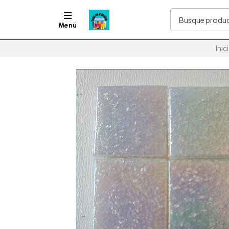
Menú
Inic