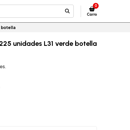
0
Carro
 botella
 225 unidades L31 verde botella
des.
m