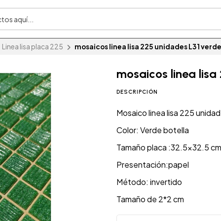
Linea lisa placa 225
mosaicos linea lisa 225 unidades L31 verde
mosaicos linea lisa
DESCRIPCIÓN
Mosaico linea lisa 225 unida
Color: Verde botella
Tamaño placa :32.5x32.5 c
Presentación:papel
Método: invertido
Tamaño de 2*2 cm