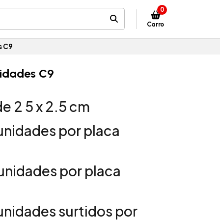
0
Carro
s C9
unidades C9
de 2 5 x 2.5 cm
unidades por placa
unidades por placa
nidades surtidos por