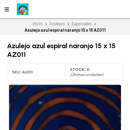
Inicio
Azulejos
Especiales
Azulejo azul espiral naranjo 15 x 15 AZ011
Azulejo azul espiral naranjo 15 x 15
AZ011
STOCK:
0
SKU:
Az011
¡Últimas unidades!