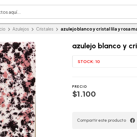
icio
Azulejos
Cristales
azulejo blanco y cristal lila y rosa m
azulejo blanco y cri
STOCK:
10
PRECIO
$1.100
Compartir este producto