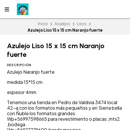
Inicio
Azulejos
Lisos
Azulejo Liso 15 x 15 cm Naranjo fuerte
Azulejo Liso 15 x 15 cm Naranjo
fuerte
DESCRIPCIÓN
Azulejo Naranjo fuerte
medida 15*15 cm.
espesor 4mm
Tenemos una tienda en Pedro de Valdivia 3474 local
42-a con los formatos más pequeños y en Sierra bella
con Ñuble los formatos grandes .
Wp+56997598665 para revestimiento o placas ,mts2
,bodega
Wp+56977779600 tienda mosaico.