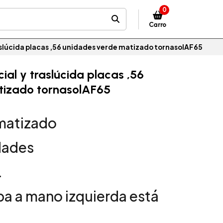
0
Carro
aslúcida placas ,56 unidades verde matizado tornasolAF65
ial y traslúcida placas ,56
tizado tornasolAF65
matizado
dades
.
iba a mano izquierda está