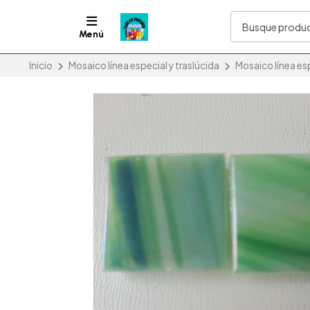
Menú
Inicio
Mosaico línea especial y traslúcida
Mosaico línea esp