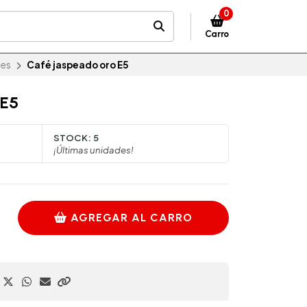
0
Carro
des
Café jaspeado oro E5
 E5
STOCK:
5
¡Últimas unidades!
AGREGAR AL CARRO