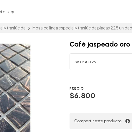
l y traslúcida
Mosaico linea especial y traslúcida placas 225 unida
Café jaspeado oro
SKU:
AE125
PRECIO
$6.800
Compartir este producto