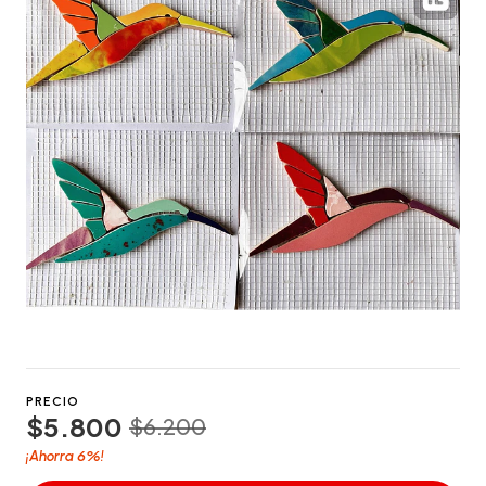
PRECIO
$5.800
$6.200
6%
¡Ahorra
!