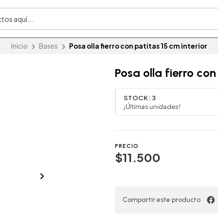
Inicio
Bases
Posa olla fierro con patitas 15 cm interior
Posa olla fierro con
STOCK:
3
¡Últimas unidades!
PRECIO
$11.500
Compartir este producto